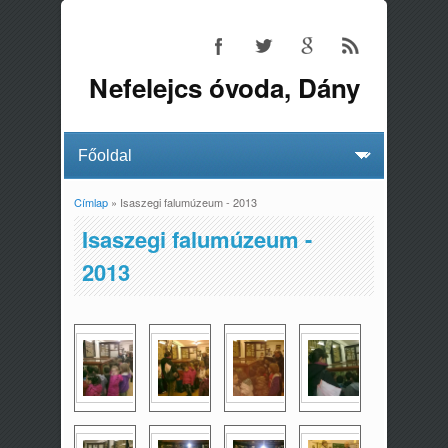
Nefelejcs óvoda, Dány
Címlap
» Isaszegi falumúzeum - 2013
Jelenlegi hely
Isaszegi falumúzeum -
2013