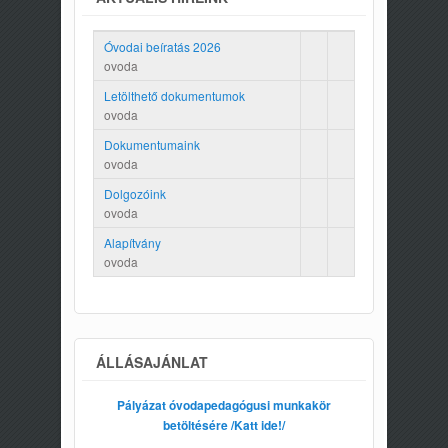
Óvodai beíratás 2026
ovoda
Letölthető dokumentumok
ovoda
Dokumentumaink
ovoda
Dolgozóink
ovoda
Alapítvány
ovoda
ÁLLÁSAJÁNLAT
Pályázat óvodapedagógusi munkakör
betöltésére /Katt ide!/