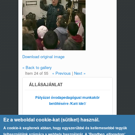
Download original image
« Back to gallery
Item 24 of 55
« Previous
|
Next »
ÁLLÁSAJÁNLAT
Pályázat óvodapedagógusi munkakör
betöltésére /Katt ide!/
Ez a weboldal cookie-kat (sütiket) használ.
A cookie-k segítenek abban, hogy egyszerűbbé és kellemesebbé tegyük
felhasználóink számára a webhely használatát. A 'Rendben, elfogadom'