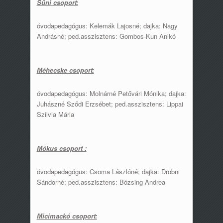
Süni csoport:
óvodapedagógus: Kelemák Lajosné; dajka: Nagy
Andrásné; ped.asszisztens: Gombos-Kun Anikó
Méhecske csoport:
óvodapedagógus: Molnárné Petővári Mónika; dajka:
Juhászné Sződi Erzsébet; ped.asszisztens: Lippai
Szilvia Mária
Mókus csoport :
óvodapedagógus: Csoma Lászlóné; dajka: Drobni
Sándorné; ped.asszisztens: Bózsing Andrea
Micimackó csoport: