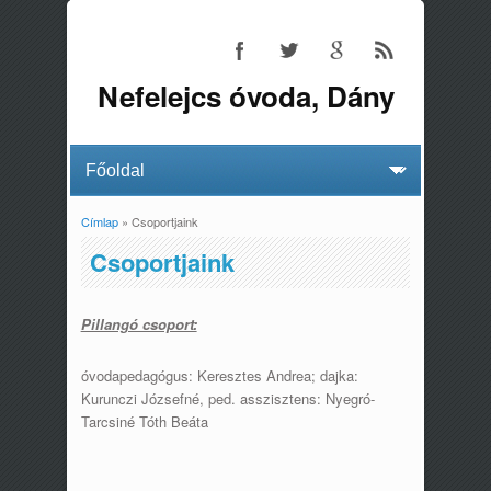
Nefelejcs óvoda, Dány
Címlap
» Csoportjaink
Jelenlegi hely
Csoportjaink
Pillangó csoport:
óvodapedagógus: Keresztes Andrea; dajka:
Kurunczi Józsefné, ped. asszisztens: Nyegró-
Tarcsiné Tóth Beáta