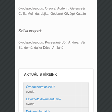
óvodapedagógus: Orsovai Adrienn; Gerencsér
Csilla Melinda; dajka: Gódorné Kővágó Katalin
Katica csoport:
óvodapedagógus: Kucseráné Bőti Andrea, Vér
Sándorné; dajka Dóczi Attiláné
AKTUÁLIS HÍREINK
Óvodai beíratás 2026
ovoda
Letölthető dokumentumok
ovoda
Dokumentumaink