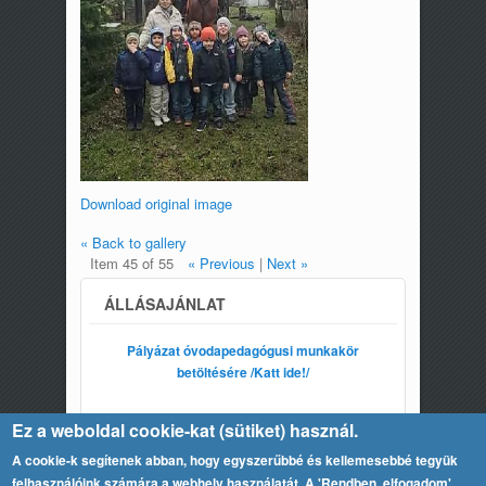
Download original image
« Back to gallery
Item 45 of 55
« Previous
|
Next »
ÁLLÁSAJÁNLAT
Pályázat óvodapedagógusi munkakör
betöltésére /Katt ide!/
Ez a weboldal cookie-kat (sütiket) használ.
A cookie-k segítenek abban, hogy egyszerűbbé és kellemesebbé tegyük
felhasználóink számára a webhely használatát. A 'Rendben, elfogadom'