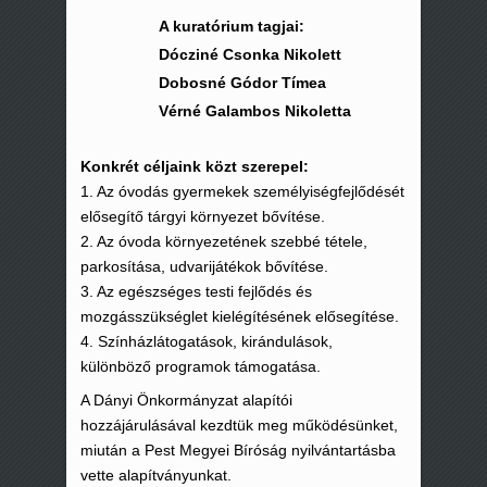
A kuratórium tagjai:
Dócziné Csonka Nikolett
Dobosné Gódor Tímea
Vérné Galambos Nikoletta
Konkrét céljaink közt szerepel:
1. Az óvodás gyermekek személyiségfejlődését
elősegítő tárgyi környezet bővítése.
2. Az óvoda környezetének szebbé tétele,
parkosítása, udvarijátékok bővítése.
3. Az egészséges testi fejlődés és
mozgásszükséglet kielégítésének elősegítése.
4. Színházlátogatások, kirándulások,
különböző programok támogatása.
A Dányi Önkormányzat alapítói
hozzájárulásával kezdtük meg működésünket,
miután a Pest Megyei Bíróság nyilvántartásba
vette alapítványunkat.