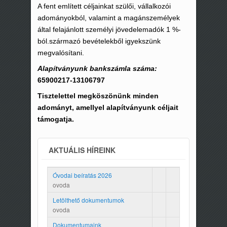
A fent említett céljainkat szülői, vállalkozói
adományokból, valamint a magánszemélyek
által felajánlott személyi jövedelemadók 1 %-
ból.származó bevételekből igyekszünk
megvalósítani.
Alapítványunk bankszámla száma:
65900217-13106797
Tisztelettel megköszönünk minden
adományt, amellyel alapítványunk céljait
támogatja.
AKTUÁLIS HÍREINK
Óvodai beíratás 2026
ovoda
Letölthető dokumentumok
ovoda
Dokumentumaink