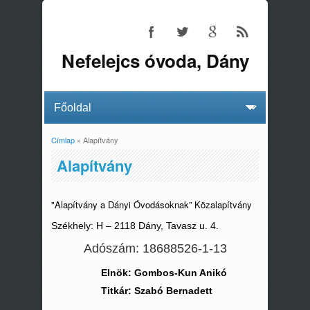
Nefelejcs óvoda, Dány
Címlap
» Alapítvány
Jelenlegi hely
Alapítvány
"Alapítvány a Dányi Óvodásoknak” Közalapítvány
Székhely: H – 2118 Dány, Tavasz u. 4.
Adószám: 18688526-1-13
Elnök: Gombos-Kun Anikó
Titkár: Szabó Bernadett