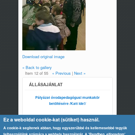
Download original image
« Back to gallery
Item 12 of 55
« Previous
|
Next »
ÁLLÁSAJÁNLAT
Pályázat óvodapedagógusi munkakör
betöltésére /Katt ide!/
Ez a weboldal cookie-kat (sütiket) használ.
A cookie-k segítenek abban, hogy egyszerűbbé és kellemesebbé tegyük
felhasználóink számára a webhely használatát. A 'Rendben, elfogadom'