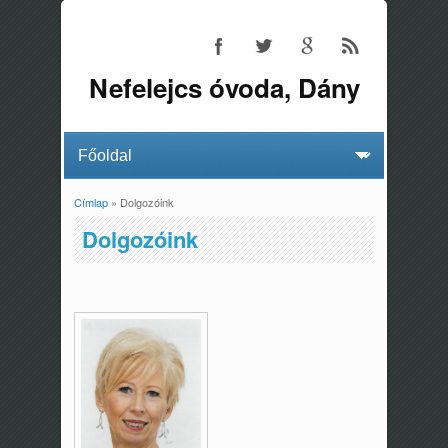
Nefelejcs óvoda, Dány
Címlap
» Dolgozóink
Jelenlegi hely
Dolgozóink