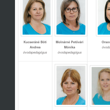
Kucseráné Böti
Molnárné Petővári
Orsov
Andrea
Mónika
óvod
óvodapedagógus
óvodapedagógus