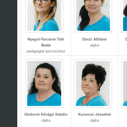
Nyegró-Tarcsiné Tóth
Dóczi Attiláné
Beáta
dajka
pedagógiai asszisztens
Gódorné Kővágó Katalin
Kurunczi Józsefné
dajka
dajka