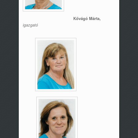
Kővágó Márta,
igazgató