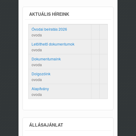
AKTUÁLIS HÍREINK
Óvodai beíratás 2026
ovoda
Letölthető dokumentumok
ovoda
Dokumentumaink
ovoda
Dolgozóink
ovoda
Alapítvány
ovoda
ÁLLÁSAJÁNLAT