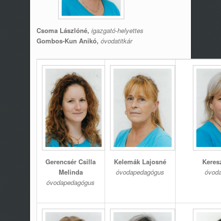
Csoma Lászlóné,
igazgató-helyettes
Gombos-Kun Anikó
,
óvodatitkár
Gerencsér Csilla
Kelemák Lajosné
Keres
Melinda
óvodapedagógus
óvod
óvodapeda
gógus