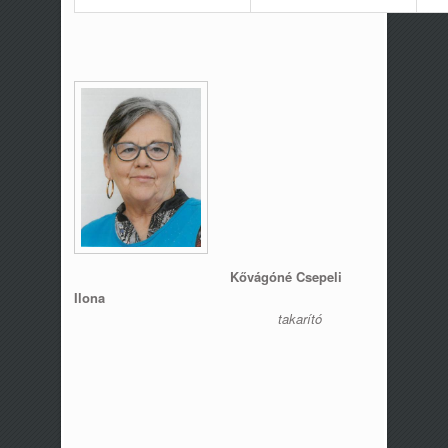
Kővágóné Csepeli
Ilona
takarító