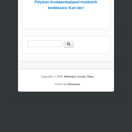
Pályázat óvodapedagógusi munkakör
betöltésére /Katt ide!/
Keresés
Keresés űrlap
Copyright © 2026,
Nefelejcs óvoda, Dány
Theme by
Devsaran