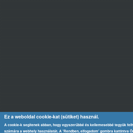
Ez a weboldal cookie-kat (sütiket) használ.
A cookie-k segítenek abban, hogy egyszerűbbé és kellemesebbé tegyük fel
számára a webhely használatát. A 'Rendben, elfogadom' gombra kattintva Ön