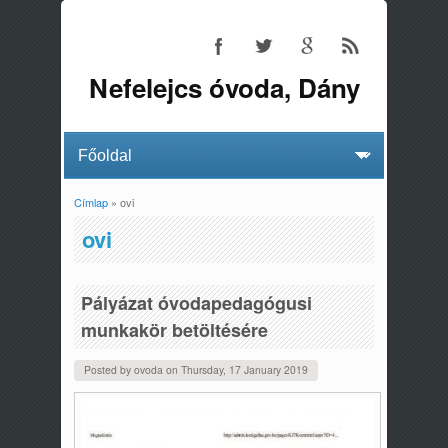
Nefelejcs óvoda, Dány
Címlap
» ovi
Jelenlegi hely
ovi
Pályázat óvodapedagógusi
munkakör betöltésére
Posted by
ovoda
on
Thursday, 17 January 2019