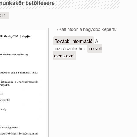
unkakör betöltésére
2014
/Kattintson a nagyobb képért!/
További információ
Pályázat
A
hozzászóláshoz
be kell
óvodapedagógus
jelentkezni
munkakör
betöltésére
tartalommal
kapcsolatosan