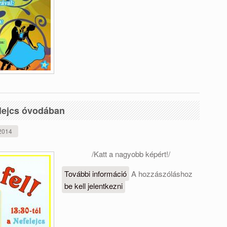
elejcs óvodában
 2014
/Katt a nagyobb képért!/
További információ
Családi sportdélután
A hozzászóláshoz
be kell jelentkezni
a Nefelejcs óvodában
tartalommal
kapcsolatosan