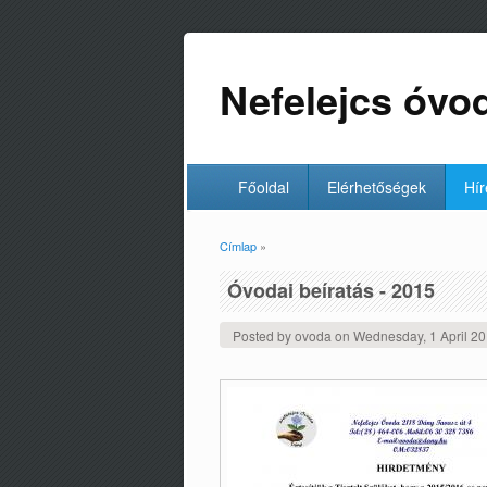
Nefelejcs óvo
Főoldal
Elérhetőségek
Hír
Címlap
»
Jelenlegi hely
Óvodai beíratás - 2015
Posted by
ovoda
on
Wednesday, 1 April 2