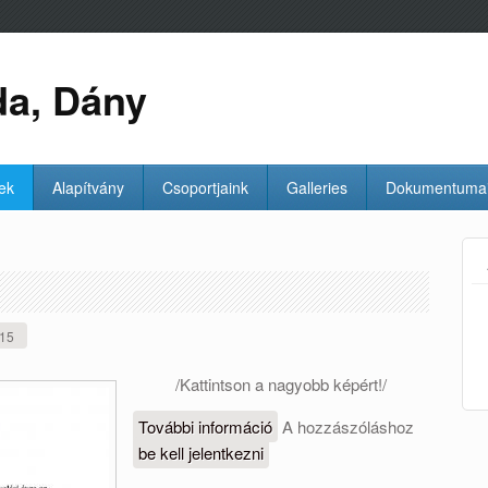
da, Dány
ek
Alapítvány
Csoportjaink
Galleries
Dokumentuma
015
/Kattintson a nagyobb képért!/
További információ
Óvodai beíratás -
A hozzászóláshoz
be kell jelentkezni
2015 tartalommal
kapcsolatosan