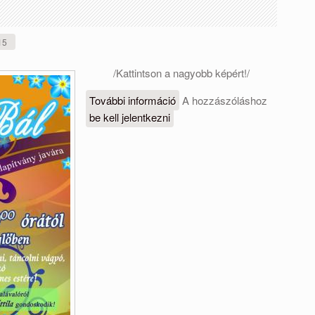
15
/Kattintson a nagyobb képért!/
További információ
Báli meghívó
A hozzászóláshoz
be kell jelentkezni
tartalommal
kapcsolatosan