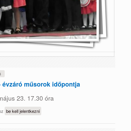
4
- évzáró műsorok időpontja
ájus 23. 17.30 óra
ink tartalommal kapcsolatosan
hoz
be kell jelentkezni