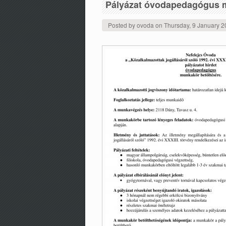
Pályázat óvodapedagógus m
Posted by
ovoda
on
Thursday, 9 January 