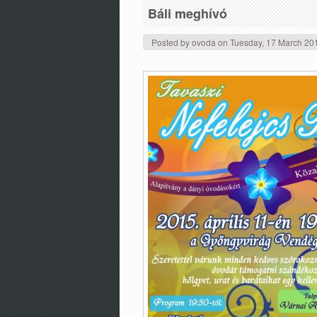
Báli meghívó
Posted by
ovoda
on
Tuesday, 17 March 20