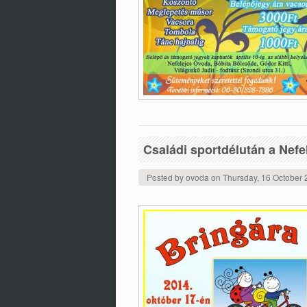
Családi sportdélután a Nef
Posted by
ovoda
on
Thursday, 16 October