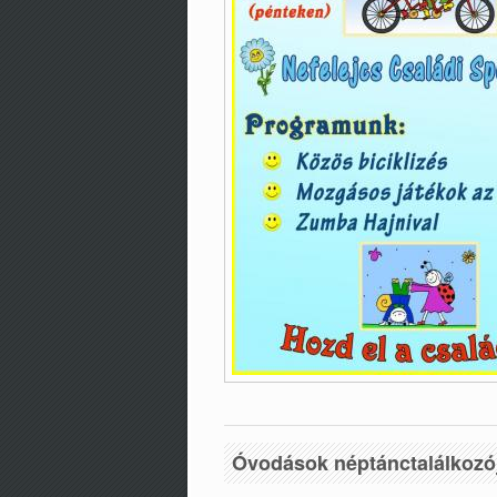
Óvodások néptánctalálkozój