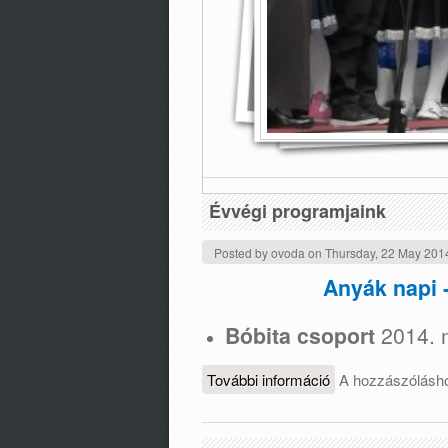
Évvégi programjaink
Posted by
ovoda
on
Thursday, 22 May 201
Anyák napi 
Bóbita csoport
2014. m
További információ
Évvégi programja
A hozzászólás