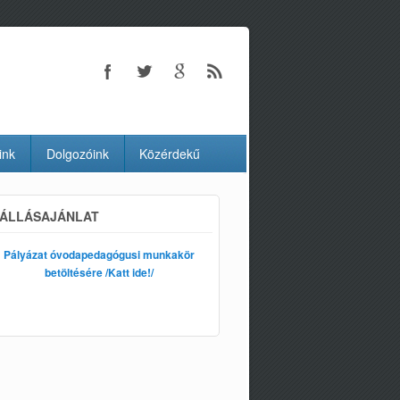
ink
Dolgozóink
Közérdekű
ÁLLÁSAJÁNLAT
Pályázat óvodapedagógusi munkakör
betöltésére /Katt ide!/