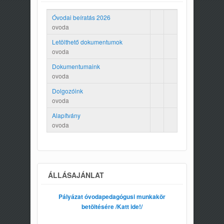
Óvodai beíratás 2026
ovoda
Letölthető dokumentumok
ovoda
Dokumentumaink
ovoda
Dolgozóink
ovoda
Alapítvány
ovoda
ÁLLÁSAJÁNLAT
Pályázat óvodapedagógusi munkakör
betöltésére /Katt ide!/