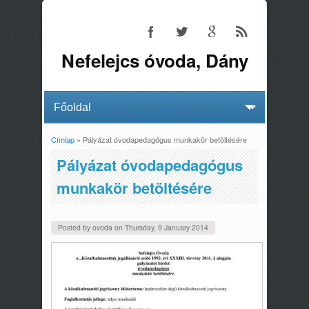
Nefelejcs óvoda, Dány
Címlap
» Pályázat óvodapedagógus munkakör betöltésére
Jelenlegi hely
Pályázat óvodapedagógus
munkakör betöltésére
Posted by
ovoda
on
Thursday, 9 January 2014