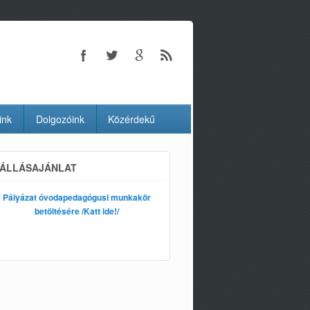
ink
Dolgozóink
Közérdekű
ÁLLÁSAJÁNLAT
Pályázat óvodapedagógusi munkakör
betöltésére /Katt ide!/