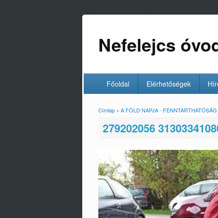
Nefelejcs óvo
Főoldal
Elérhetőségek
Hír
Címlap
»
A FÖLD NAPJA - FENNTARTHATÓSÁG 
Jelenlegi hely
279202056 3130334108