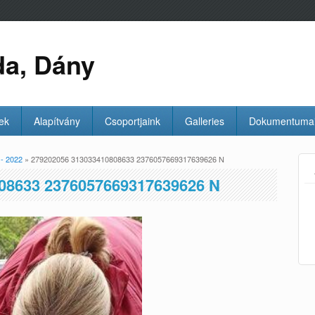
da, Dány
ek
Alapítvány
Csoportjaink
Galleries
Dokumentuma
- 2022
» 279202056 313033410808633 2376057669317639626 N
08633 2376057669317639626 N