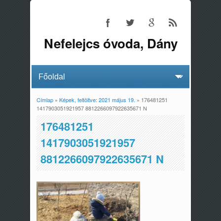
Nefelejcs óvoda, Dány
Címlap
»
Képek, feltöltve: 2021 május 19.
» 176481251
Jelenlegi hely
1417903051921957 8812266097922635671 N
176481251
1417903051921957
8812266097922635671 N