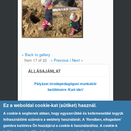
« Back to gallery
Item 17 of 22
« Previous
|
Next »
ÁLLÁSAJÁNLAT
Pályázat óvodapedagógusi munkakör
betöltésére /Katt ide!/
Ez a weboldal cookie-kat (sütiket) használ.
A cookie-k segítenek abban, hogy egyszerűbbé és kellemesebbé tegyük
felhasználóink számára a webhely használatát. A 'Rendben, elfogadom'
gombra kattintva Ön hozzájárul a cookie-k használatához. A cookie-k