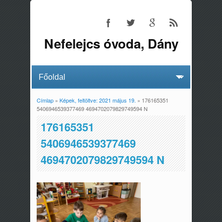
Nefelejcs óvoda, Dány
Címlap
»
Képek, feltöltve: 2021 május 19.
» 176165351
Jelenlegi hely
5406946539377469 4694702079829749594 N
176165351
5406946539377469
4694702079829749594 N