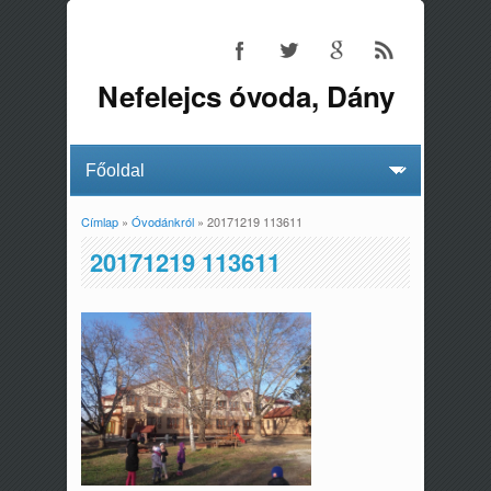
Nefelejcs óvoda, Dány
Címlap
»
Óvodánkról
» 20171219 113611
Jelenlegi hely
20171219 113611