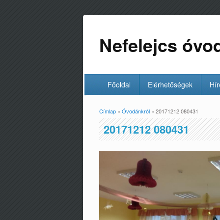
Nefelejcs óvo
Főoldal
Elérhetőségek
Hír
Címlap
»
Óvodánkról
» 20171212 080431
Jelenlegi hely
20171212 080431