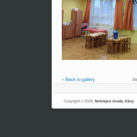
« Back to gallery
It
Copyright © 2026,
Nefelejcs óvoda, Dány