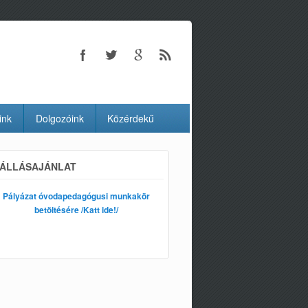
ink
Dolgozóink
Közérdekű
ÁLLÁSAJÁNLAT
Pályázat óvodapedagógusi munkakör
betöltésére /Katt ide!/