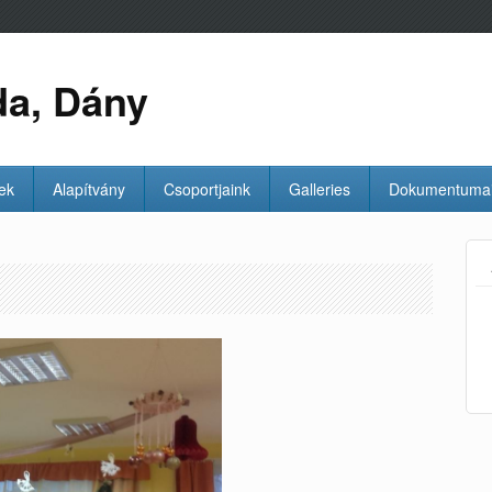
da, Dány
ek
Alapítvány
Csoportjaink
Galleries
Dokumentuma