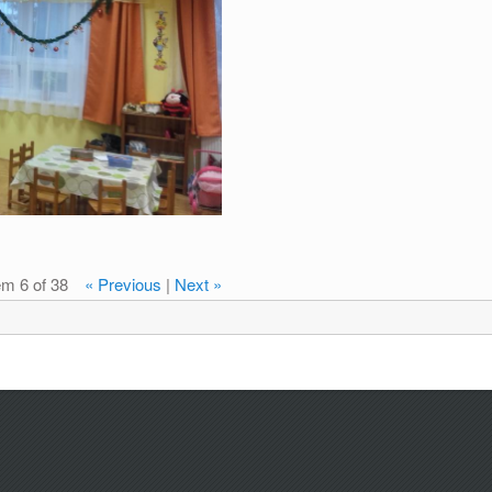
em 6 of 38
« Previous
|
Next »