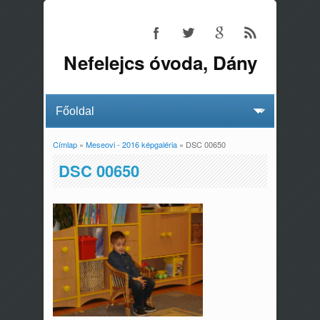
Nefelejcs óvoda, Dány
Címlap
»
Meseovi - 2016 képgaléria
» DSC 00650
Jelenlegi hely
DSC 00650