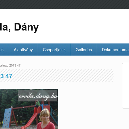
da, Dány
ek
Alapítvány
Csoportjaink
Galleries
Dokumentuma
ortnap 2013 47
3 47