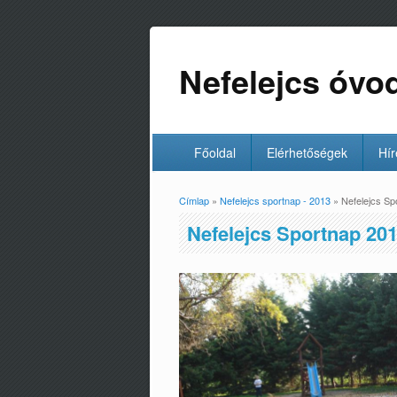
Nefelejcs óvo
Főoldal
Elérhetőségek
Hír
Címlap
»
Nefelejcs sportnap - 2013
» Nefelejcs Sp
Jelenlegi hely
Nefelejcs Sportnap 201