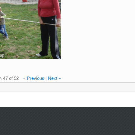
m 47 of 52
« Previous
|
Next »