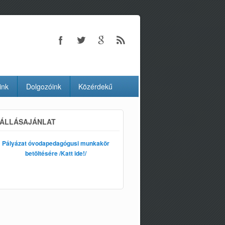
ink
Dolgozóink
Közérdekű
ÁLLÁSAJÁNLAT
Pályázat óvodapedagógusi munkakör
betöltésére /Katt ide!/