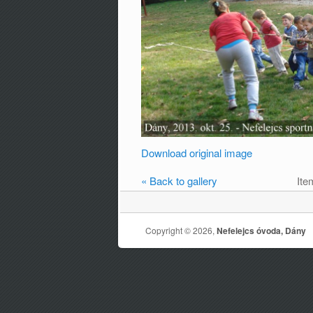
Download original image
« Back to gallery
Ite
Copyright © 2026,
Nefelejcs óvoda, Dány