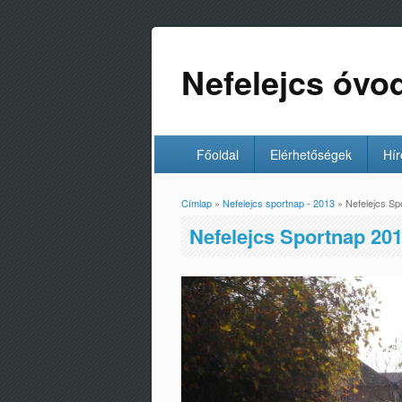
Nefelejcs óvo
Főoldal
Elérhetőségek
Hír
Címlap
»
Nefelejcs sportnap - 2013
» Nefelejcs Sp
Jelenlegi hely
Nefelejcs Sportnap 201