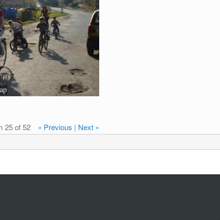
m 25 of 52
« Previous
|
Next »