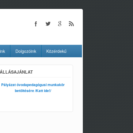
ink
Dolgozóink
Közérdekű
ÁLLÁSAJÁNLAT
Pályázat óvodapedagógusi munkakör
betöltésére /Katt ide!/