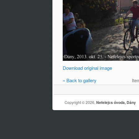
Download original image
« Back to gallery
Ite
Copyright © 2026,
Nefelejcs óvoda, Dány