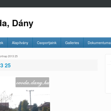
da, Dány
ek
Alapítvány
Csoportjaink
Galleries
Dokumentuma
ortnap 2013 25
3 25