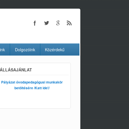
ink
Dolgozóink
Közérdekű
ÁLLÁSAJÁNLAT
Pályázat óvodapedagógusi munkakör
betöltésére /Katt ide!/