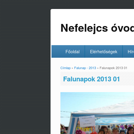
Nefelejcs óvo
Főoldal
Elérhetőségek
Hír
Címlap
»
Falunap - 2013
» Falunapok 2013 01
Jelenlegi hely
Falunapok 2013 01