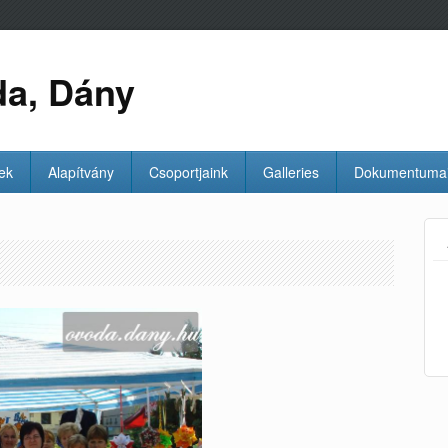
da, Dány
ek
Alapítvány
Csoportjaink
Galleries
Dokumentuma