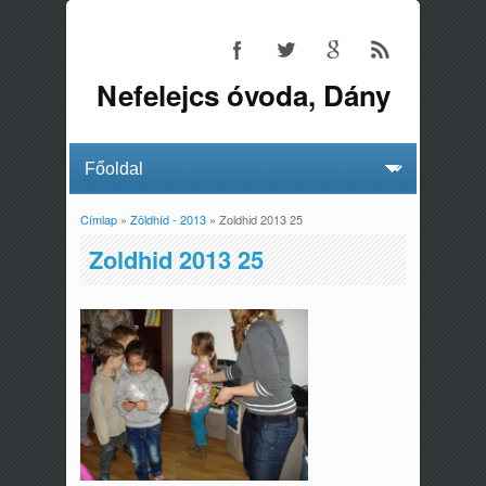
Nefelejcs óvoda, Dány
Címlap
»
Zöldhíd - 2013
» Zoldhid 2013 25
Jelenlegi hely
Zoldhid 2013 25