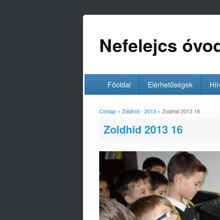
Nefelejcs óvo
Főoldal
Elérhetőségek
Hír
Címlap
»
Zöldhíd - 2013
» Zoldhid 2013 16
Jelenlegi hely
Zoldhid 2013 16