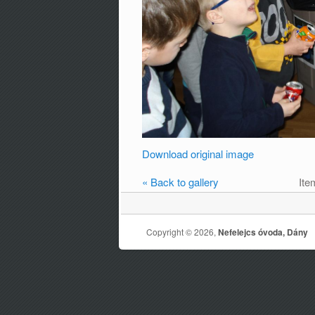
Download original image
« Back to gallery
Ite
Copyright © 2026,
Nefelejcs óvoda, Dány