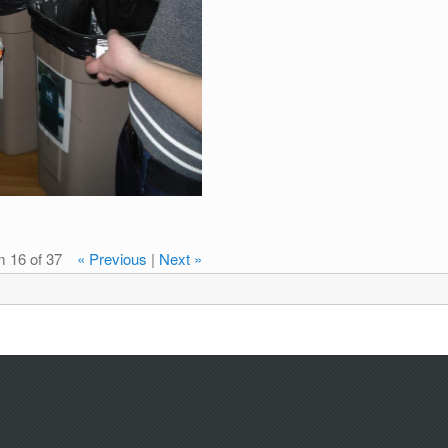
m 16 of 37
« Previous
|
Next »