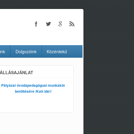
ink
Dolgozóink
Közérdekű
ÁLLÁSAJÁNLAT
Pályázat óvodapedagógusi munkakör
betöltésére /Katt ide!/