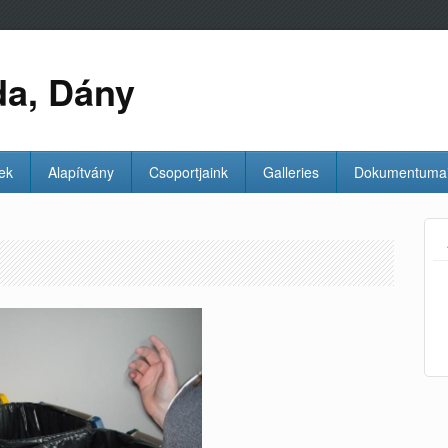
da, Dány
ek
Alapítvány
Csoportjaink
Galleries
Dokumentuma