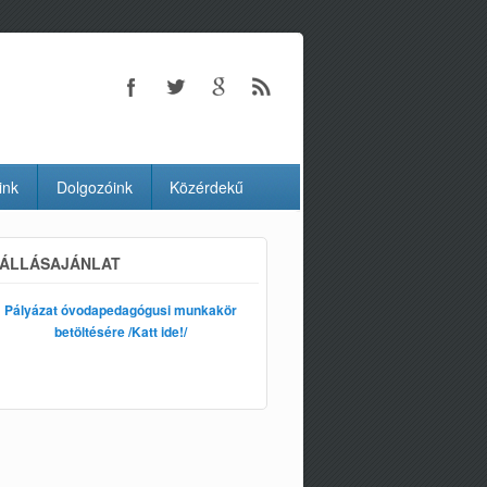
ink
Dolgozóink
Közérdekű
ÁLLÁSAJÁNLAT
Pályázat óvodapedagógusi munkakör
betöltésére /Katt ide!/