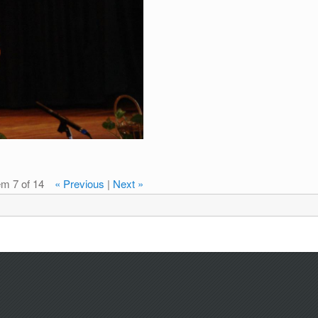
em 7 of 14
« Previous
|
Next »