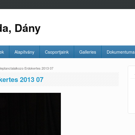
da, Dány
ek
Alapítvány
Csoportjaink
Galleries
Dokumentuma
eptanctalalkozo Erdokertes 2013 07
kertes 2013 07