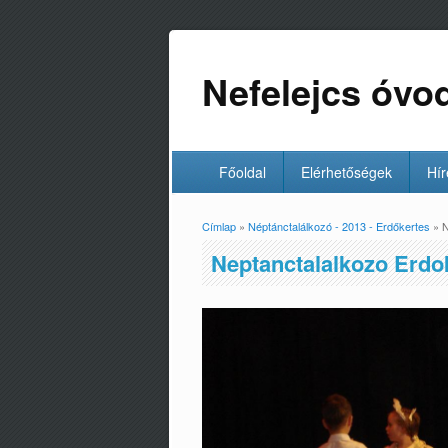
Nefelejcs óvo
Főoldal
Elérhetőségek
Hír
Címlap
»
Néptánctalálkozó - 2013 - Erdőkertes
» N
Jelenlegi hely
Neptanctalalkozo Erdo