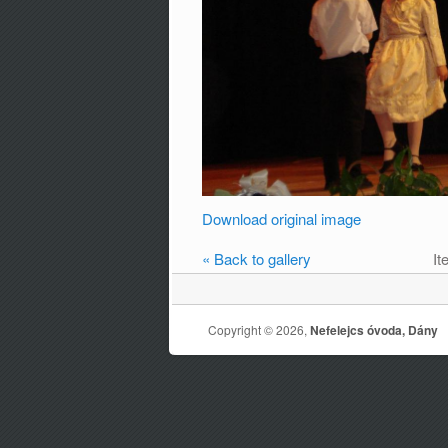
Download original image
« Back to gallery
It
Copyright © 2026,
Nefelejcs óvoda, Dány